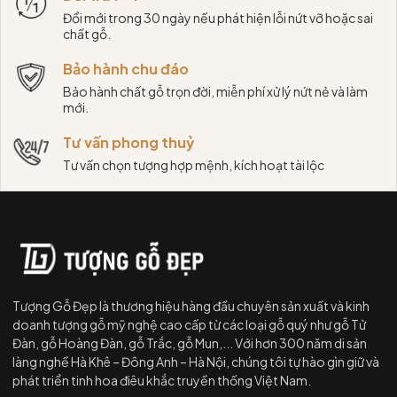
Đổi mới trong 30 ngày nếu phát hiện lỗi nứt vỡ hoặc sai
chất gỗ.
Bảo hành chu đáo
Bảo hành chất gỗ trọn đời, miễn phí xử lý nứt nẻ và làm
mới.
Tư vấn phong thuỷ
Tư vấn chọn tượng hợp mệnh, kích hoạt tài lộc
Tượng Gỗ Đẹp là thương hiệu hàng đầu chuyên sản xuất và kinh
doanh tượng gỗ mỹ nghệ cao cấp từ các loại gỗ quý như gỗ Tử
Đàn, gỗ Hoàng Đàn, gỗ Trắc, gỗ Mun,... Với hơn 300 năm di sản
làng nghề Hà Khê – Đông Anh – Hà Nội, chúng tôi tự hào gìn giữ và
phát triển tinh hoa điêu khắc truyền thống Việt Nam.