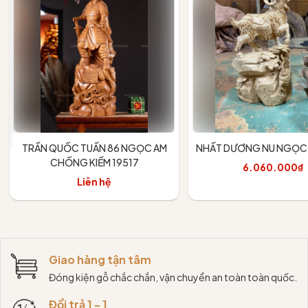
TRẦN QUỐC TUẤN 86 NGỌC AM
NHẤT DƯƠNG NU NGỌC 
CHỐNG KIẾM 19517
6.060.000₫
Liên hệ
Thêm vào giỏ
Giao hàng tận tâm
Đóng kiện gỗ chắc chắn, vận chuyển an toàn toàn quốc.
Đổi trả 1 - 1