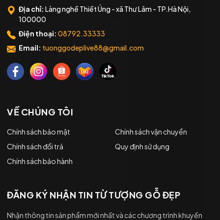
Địa chỉ:
Làng nghề Thiết Úng - xã Thư Lâm - TP.Hà Nội,
100000
Điện thoại:
08792.33333
Email:
tuonggodeplive88@gmail.com
VỀ CHÚNG TÔI
Chính sách bảo mật
Chính sách vận chuyển
Chính sách đổi trả
Quy định sử dụng
Chính sách bảo hành
ĐĂNG KÝ NHẬN TIN TỪ TƯỢNG GỖ ĐẸP
Nhận thông tin sản phẩm mới nhất và các chương trình khuyến