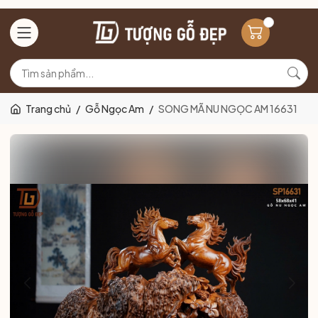
Trang chủ
/
Gỗ Ngọc Am
/
SONG MÃ NU NGỌC AM 16631