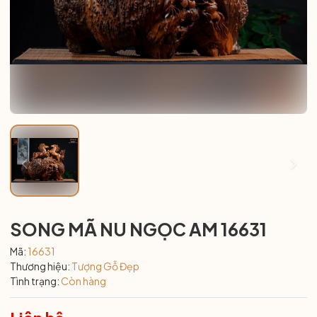
SONG MÃ NU NGỌC AM 16631
Mã:
16631
Thương hiệu:
Tượng Gỗ Đẹp
Tình trạng:
Còn hàng