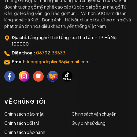
Tượng Gỗ Đẹp là thương hiệu hàng đầu chuyên sản xuất và kinh
doanh tượng gỗ mỹ nghệ cao cấp từ các loại gỗ quý như gỗ Tử
Đàn, gỗ Hoàng Đàn, gỗ Trắc, gỗ Mun,... Với hơn 300 năm di sản
làng nghề Hà Khê – Đông Anh – Hà Nội, chúng tôi tự hào gìn giữ và
phát triển tinh hoa điêu khắc truyền thống Việt Nam.
Địa chỉ:
Làng nghề Thiết Úng - xã Thư Lâm - TP.Hà Nội,
100000
Điện thoại:
08792.33333
Email:
tuonggodeplive88@gmail.com
VỀ CHÚNG TÔI
Chính sách bảo mật
Chính sách vận chuyển
Chính sách đổi trả
Quy định sử dụng
Chính sách bảo hành