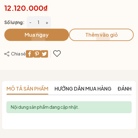
12.120.000₫
Số lượng:
-
+
Mua ngay
Thêm vào giỏ
Chia sẻ
MÔ TẢ SẢN PHẨM
HƯỚNG DẪN MUA HÀNG
ĐÁNH G
Nội dung sản phẩm đang cập nhật.