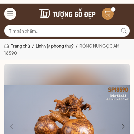
Trang chủ
/
Linh vật phong thuỷ
/
RỒNG NU NGỌC AM
18590