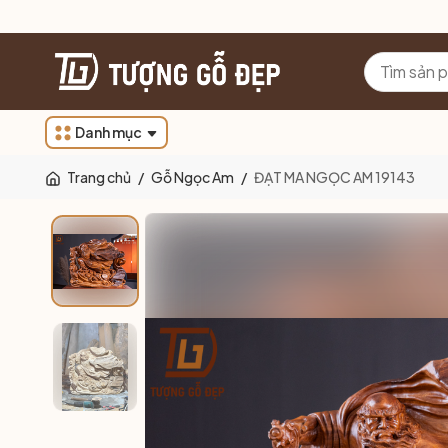
Danh mục
Trang chủ
/
Gỗ Ngọc Am
/
ĐẠT MA NGỌC AM 19143