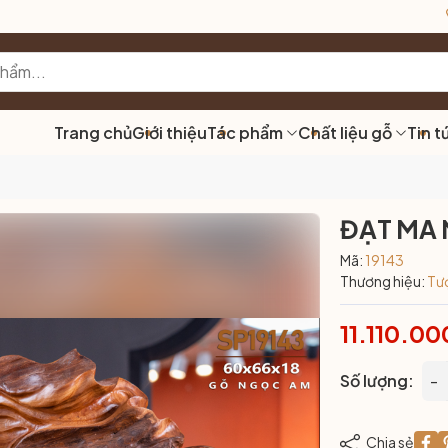
Trang chủ
Giới thiệu
Tác phẩm
Chất liệu gỗ
Tin t
ĐẠT MA 
Mã:
19143
Thương hiệu:
Tư
11.110.00
Số lượng:
-
Chia sẻ