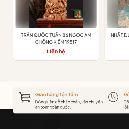
TRẦN QUỐC TUẤN 86 NGỌC AM
NHẤT D
CHỐNG KIẾM 19517
Liên hệ
T
Giao hàng tận tâm
Đổ
Đóng kiện gỗ chắc chắn, vận chuyển
Đổ
an toàn toàn quốc.
lỗi