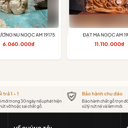
ƯƠNG NU NGỌC AM 19175
ĐẠT MA NGỌC AM 1
6.060.000₫
11.110.000₫
hêm vào giỏ
Thêm vào giỏ
i trả 1 - 1
Bảo hành chu đáo
i mới trong 30 ngày nếu phát hiện
Bảo hành chất gỗ trọn đờ
 nứt vỡ hoặc sai chất gỗ.
xử lý nứt nẻ và làm mới.