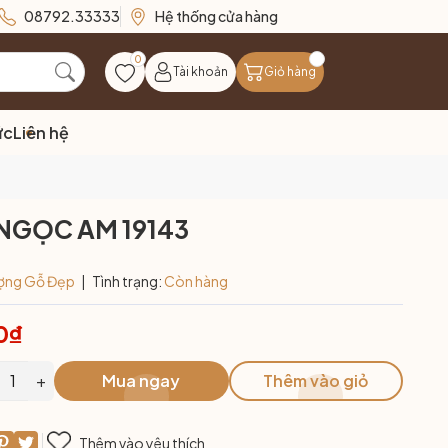
08792.33333
Hệ thống cửa hàng
0
Tài khoản
Giỏ hàng
ức
Liên hệ
NGỌC AM 19143
ợng Gỗ Đẹp
|
Tình trạng:
Còn hàng
0₫
+
Mua ngay
Thêm vào giỏ
Thêm vào yêu thích