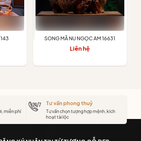
9143
SONG MÃ NU NGỌC AM 16631
Liên hệ
Xem chi tiết
Tư vấn phong thuỷ
i, miễn phí
Tư vấn chọn tượng hợp mệnh, kích
hoạt tài lộc