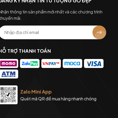
ĐĂNG KÝ NHẬN TIN TỪ TƯỢNG GỖ ĐẸP
Nhận thông tin sản phẩm mới nhất và các chương trình
khuyến mãi.
HỖ TRỢ THANH TOÁN
Zalo Mini App
Quét mã QR để mua hàng nhanh chóng