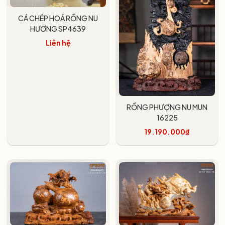
CÁ CHÉP HOÁ RỒNG NU
HƯƠNG SP4639
Liên hệ
RỒNG PHƯỢNG NU MUN
16225
19.190.000₫
Thêm vào giỏ