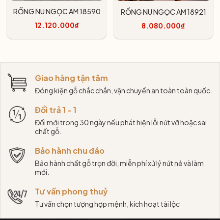
RỒNG NU NGỌC AM 18590
RỒNG NU NGỌC AM 18921
12.120.000₫
8.080.000₫
Thêm vào giỏ
Thêm vào giỏ
Giao hàng tận tâm
Đóng kiện gỗ chắc chắn, vận chuyển an toàn toàn quốc.
Đổi trả 1 - 1
Đổi mới trong 30 ngày nếu phát hiện lỗi nứt vỡ hoặc sai
chất gỗ.
Bảo hành chu đáo
Bảo hành chất gỗ trọn đời, miễn phí xử lý nứt nẻ và làm
mới.
Tư vấn phong thuỷ
Tư vấn chọn tượng hợp mệnh, kích hoạt tài lộc