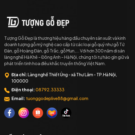
Tượng Gỗ Đẹp là thương hiệu hàng đầu chuyên sản xuất và kinh
doanh tượng gỗ mỹ nghệ cao cấp từ các loại gỗ quý như gỗ Tử
Đàn, gỗ Hoàng Đàn, gỗ Trắc, gỗ Mun,... Với hơn 300 năm di sản
làng nghề Hà Khê – Đông Anh – Hà Nội, chúng tôi tự hào gìn giữ và
phát triển tinh hoa điêu khắc truyền thống Việt Nam.
Địa chỉ:
Làng nghề Thiết Úng - xã Thư Lâm - TP.Hà Nội,
100000
Điện thoại:
08792.33333
Email:
tuonggodeplive88@gmail.com