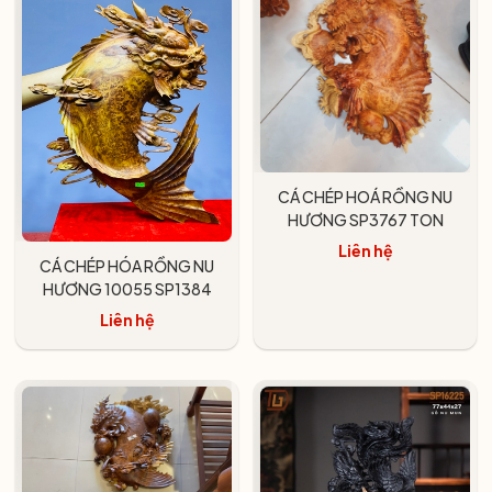
CÁ CHÉP HOÁ RỒNG NU
HƯƠNG SP3767 TON
Liên hệ
CÁ CHÉP HÓA RỒNG NU
HƯƠNG 10055 SP1384
Liên hệ