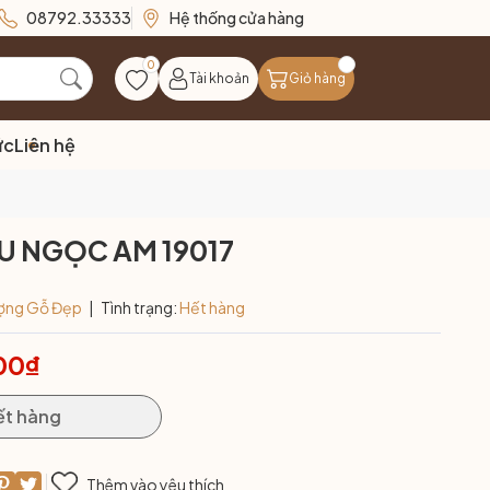
08792.33333
Hệ thống cửa hàng
0
Tài khoản
Giỏ hàng
ức
Liên hệ
NU NGỌC AM 19017
ợng Gỗ Đẹp
|
Tình trạng:
Hết hàng
00₫
ết hàng
Thêm vào yêu thích