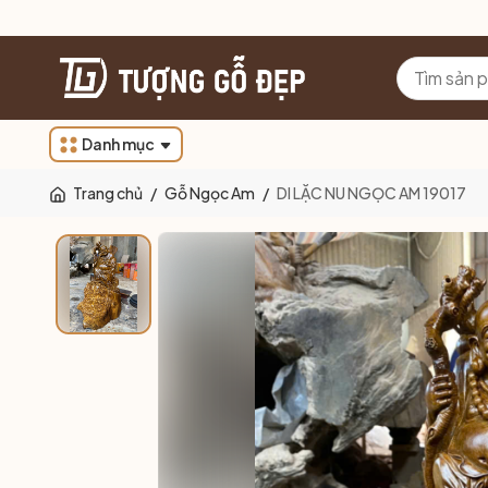
Danh mục
Trang chủ
/
Gỗ Ngọc Am
/
DI LẶC NU NGỌC AM 19017