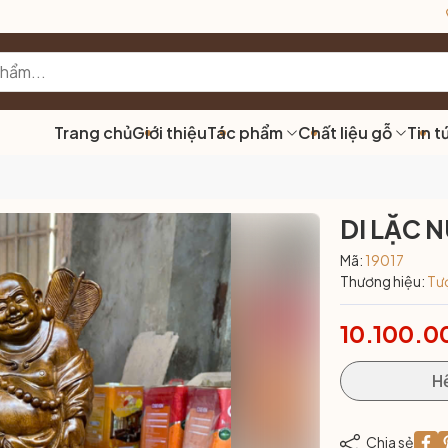
Trang chủ
Giới thiệu
Tác phẩm
Chất liệu gỗ
Tin t
DI LẶC 
Mã:
19017
Thương hiệu:
Tư
10.100.0
H
Chia sẻ