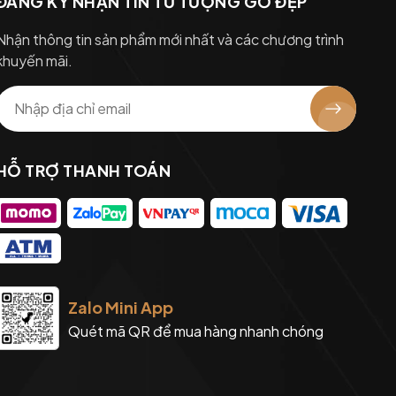
ĐĂNG KÝ NHẬN TIN TỪ TƯỢNG GỖ ĐẸP
Nhận thông tin sản phẩm mới nhất và các chương trình
khuyến mãi.
HỖ TRỢ THANH TOÁN
Zalo Mini App
Quét mã QR để mua hàng nhanh chóng