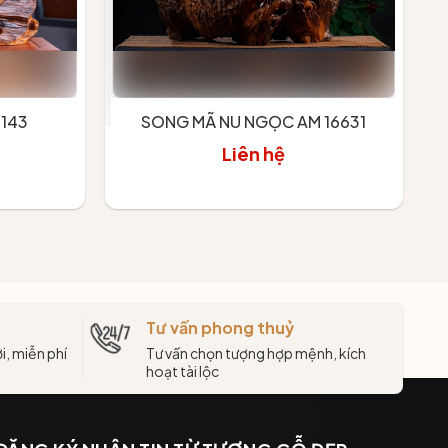
9143
SONG MÃ NU NGỌC AM 16631
Liên hệ
Xem chi tiết
Tư vấn phong thuỷ
i, miễn phí
Tư vấn chọn tượng hợp mệnh, kích
hoạt tài lộc