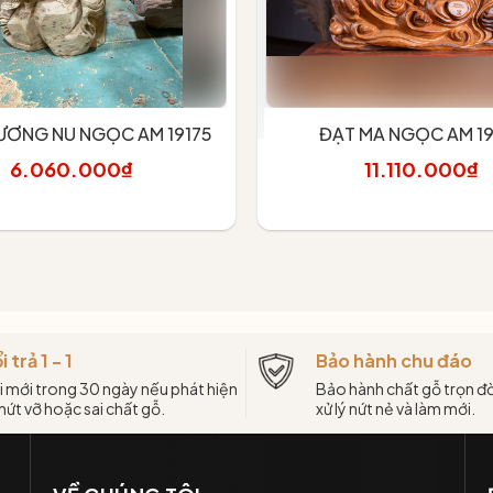
ƯƠNG NU NGỌC AM 19175
ĐẠT MA NGỌC AM 1
6.060.000₫
11.110.000₫
hêm vào giỏ
Thêm vào giỏ
i trả 1 - 1
Bảo hành chu đáo
i mới trong 30 ngày nếu phát hiện
Bảo hành chất gỗ trọn đờ
 nứt vỡ hoặc sai chất gỗ.
xử lý nứt nẻ và làm mới.