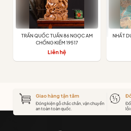
TRẦN QUỐC TUẤN 86 NGỌC AM
NHẤT D
CHỐNG KIẾM 19517
Liên hệ
T
Giao hàng tận tâm
Đổ
Đóng kiện gỗ chắc chắn, vận chuyển
Đổ
an toàn toàn quốc.
lỗi