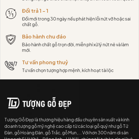
Đổi trả 1 - 1
Đổi mới trong 30 ngày nếu phát hiện lỗi nứt vỡ hoặc sai
chất gỗ.
Bảo hành chu đáo
Bảo hành chất gỗ trọn đời, miễn phí xử lý nứt nẻ và làm
mới.
Tư vấn phong thuỷ
Tư vấn chọn tượng hợp mệnh, kích hoạt tài lộc
Tượng Gỗ Đẹp là thương hiệu hàng đầu chuyên sản xuất và kinh
doanh tượng gỗ mỹ nghệ cao cấp từ các loại gỗ quý như gỗ Tử
Đàn, gỗ Hoàng Đàn, gỗ Trắc, gỗ Mun,... Với hơn 300 năm di sản