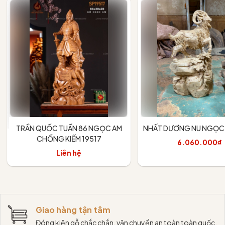
TRẦN QUỐC TUẤN 86 NGỌC AM
NHẤT DƯƠNG NU NGỌC 
CHỐNG KIẾM 19517
6.060.000₫
Liên hệ
Thêm vào giỏ
Giao hàng tận tâm
Đóng kiện gỗ chắc chắn, vận chuyển an toàn toàn quốc.