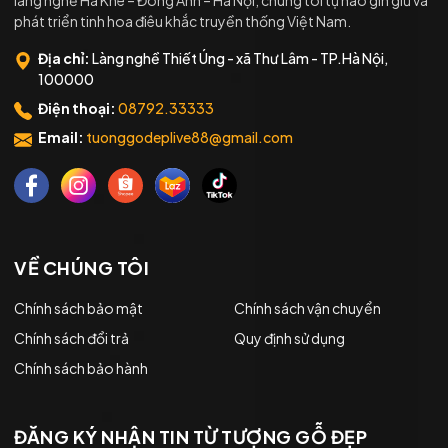
làng nghề Hà Khê – Đông Anh – Hà Nội, chúng tôi tự hào gìn giữ và
phát triển tinh hoa điêu khắc truyền thống Việt Nam.
Địa chỉ:
Làng nghề Thiết Úng - xã Thư Lâm - TP.Hà Nội,
100000
Điện thoại:
08792.33333
Email:
tuonggodeplive88@gmail.com
VỀ CHÚNG TÔI
Chính sách bảo mật
Chính sách vận chuyển
Chính sách đổi trả
Quy định sử dụng
Chính sách bảo hành
ĐĂNG KÝ NHẬN TIN TỪ TƯỢNG GỖ ĐẸP