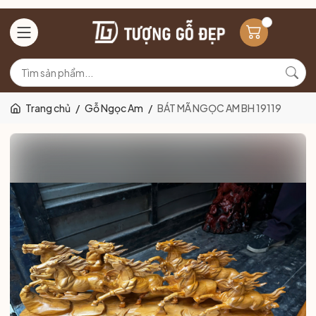
Trang chủ
/
Gỗ Ngọc Am
/
BÁT MÃ NGỌC AM BH 19119