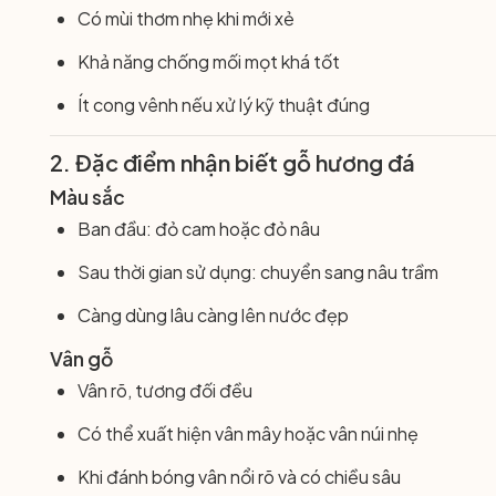
Có mùi thơm nhẹ khi mới xẻ
Khả năng chống mối mọt khá tốt
Ít cong vênh nếu xử lý kỹ thuật đúng
2. Đặc điểm nhận biết gỗ hương đá
Màu sắc
Ban đầu: đỏ cam hoặc đỏ nâu
Sau thời gian sử dụng: chuyển sang nâu trầm
Càng dùng lâu càng lên nước đẹp
Vân gỗ
Vân rõ, tương đối đều
Có thể xuất hiện vân mây hoặc vân núi nhẹ
Khi đánh bóng vân nổi rõ và có chiều sâu