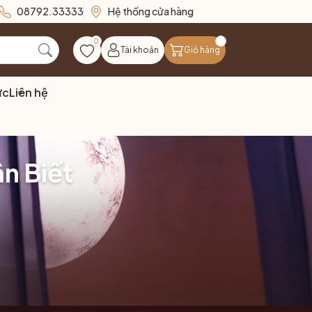
08792.33333
Hệ thống cửa hàng
0
Tài khoản
Giỏ hàng
ức
Liên hệ
n Biết