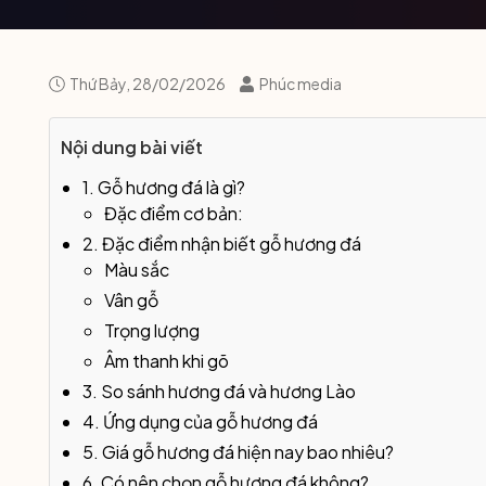
Thứ Bảy, 28/02/2026
Phúc media
Nội dung bài viết
1. Gỗ hương đá là gì?
Đặc điểm cơ bản:
2. Đặc điểm nhận biết gỗ hương đá
Màu sắc
Vân gỗ
Trọng lượng
Âm thanh khi gõ
3. So sánh hương đá và hương Lào
4. Ứng dụng của gỗ hương đá
5. Giá gỗ hương đá hiện nay bao nhiêu?
6. Có nên chọn gỗ hương đá không?