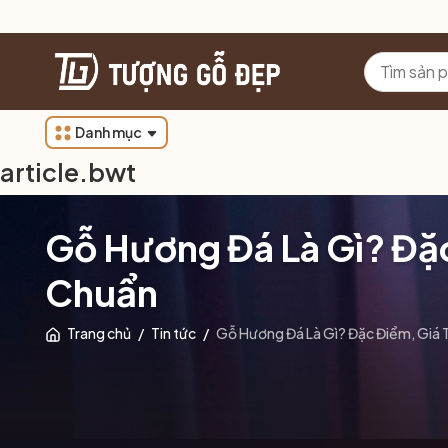
Danh mục
article.bwt
Gỗ Hương Đá Là Gì? Đặc
Chuẩn
Trang chủ
/
Tin tức
/
Gỗ Hương Đá Là Gì? Đặc Điểm, Giá T