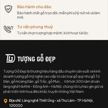
Bảo hành chu đáo
Bảo hành chất gỗ trọn đời, miễn phí xử lý nứt nẻ và làm
mới.
Tư vấn phong thuỷ
Tư vấn chọn tượng hợp mệnh, kích hoạt tài lộc
Tượng Gỗ Đẹp là thương hiệu hàng đầu chuyên sản xuất và kinh
doanh tượng gỗ mỹ nghệ cao cấp từ các loại gỗ quý như gỗ Tử
Đàn, gỗ Hoàng Đàn, gỗ Trắc, gỗ Mun,... Với hơn 300 năm di sản
làng nghề Hà Khê – Đông Anh – Hà Nội, chúng tôi tự hào gìn giữ và
phát triển tinh hoa điêu khắc truyền thống Việt Nam.
Địa chỉ:
Làng nghề Thiết Úng - xã Thư Lâm - TP.Hà Nội,
100000