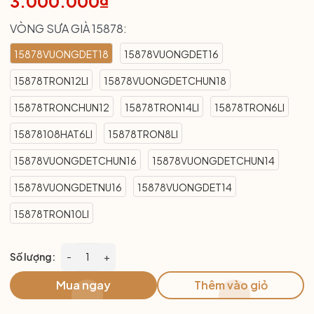
3.000.000₫
VÒNG SƯA GIÀ 15878:
15878VUONGDET18
15878VUONGDET16
15878TRON12LI
15878VUONGDETCHUN18
15878TRONCHUN12
15878TRON14LI
15878TRON6LI
15878108HAT6LI
15878TRON8LI
15878VUONGDETCHUN16
15878VUONGDETCHUN14
15878VUONGDETNU16
15878VUONGDET14
15878TRON10LI
Số lượng:
-
+
Mua ngay
Thêm vào giỏ