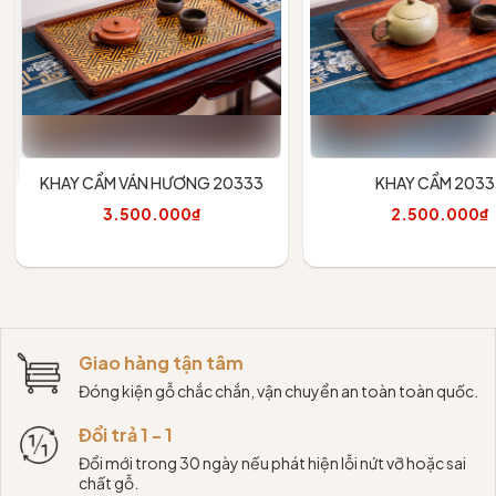
KHAY CẨM VÁN HƯƠNG 20333
KHAY CẨM 2033
3.500.000₫
2.500.000₫
Thêm vào giỏ
Thêm vào giỏ
Giao hàng tận tâm
Đóng kiện gỗ chắc chắn, vận chuyển an toàn toàn quốc.
Đổi trả 1 - 1
Đổi mới trong 30 ngày nếu phát hiện lỗi nứt vỡ hoặc sai
chất gỗ.