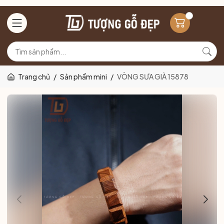
Trang chủ
/
Sản phẩm mini
/
VÒNG SƯA GIÀ 15878