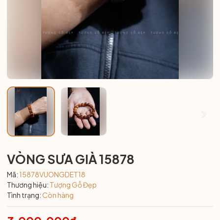
VÒNG SƯA GIÀ 15878
Mã:
15878VUONGDET18
Thương hiệu:
Tượng Gỗ Đẹp
Tình trạng:
Còn hàng