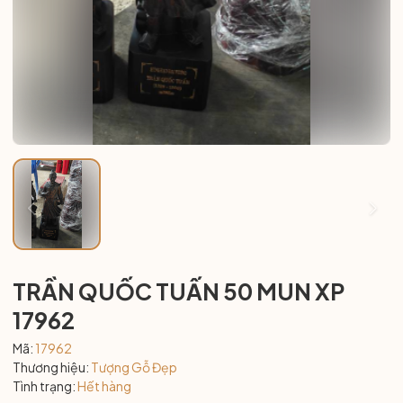
TRẦN QUỐC TUẤN 50 MUN XP
17962
Mã:
17962
Thương hiệu:
Tượng Gỗ Đẹp
Tình trạng:
Hết hàng