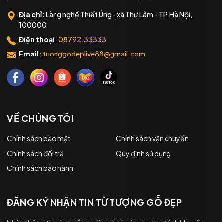
Địa chỉ:
Làng nghề Thiết Úng - xã Thư Lâm - TP.Hà Nội,
100000
Điện thoại:
08792.33333
Email:
tuonggodeplive88@gmail.com
VỀ CHÚNG TÔI
Chính sách bảo mật
Chính sách vận chuyển
Chính sách đổi trả
Quy định sử dụng
Chính sách bảo hành
ĐĂNG KÝ NHẬN TIN TỪ TƯỢNG GỖ ĐẸP