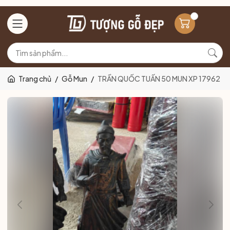
Trang chủ
/
Gỗ Mun
/
TRẦN QUỐC TUẤN 50 MUN XP 17962