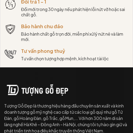
Đổi trả 1 - 1
Đổi mới trong 30 ngày nếu phát hiện lỗi nứt vỡ hoặc sai
chất gỗ.
Bảo hành chu đáo
Bảo hành chất gỗ trọn đời, miễn phí xử lý nứt nẻ và làm
mới.
Tư vấn phong thuỷ
Tư vấn chọn tượng hợp mệnh, kích hoạt tài lộc
Tượng Gỗ Đẹp là thương hiệu hàng đầu chuyên sản xuất và kinh
doanh tượng gỗ mỹ nghệ cao cấp từ các loại gỗ quý như gỗ Tử
Đàn, gỗ Hoàng Đàn, gỗ Trắc, gỗ Mun,... Với hơn 300 năm di sản
làng nghề Hà Khê – Đông Anh – Hà Nội, chúng tôi tự hào gìn giữ và
phát triển tinh hoa điêu khắc truyền thống Việt Nam.