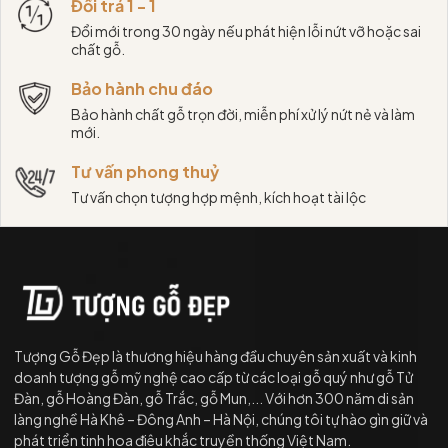
Đổi trả 1 - 1
Đổi mới trong 30 ngày nếu phát hiện lỗi nứt vỡ hoặc sai
chất gỗ.
Bảo hành chu đáo
Bảo hành chất gỗ trọn đời, miễn phí xử lý nứt nẻ và làm
mới.
Tư vấn phong thuỷ
Tư vấn chọn tượng hợp mệnh, kích hoạt tài lộc
Tượng Gỗ Đẹp là thương hiệu hàng đầu chuyên sản xuất và kinh
doanh tượng gỗ mỹ nghệ cao cấp từ các loại gỗ quý như gỗ Tử
Đàn, gỗ Hoàng Đàn, gỗ Trắc, gỗ Mun,... Với hơn 300 năm di sản
làng nghề Hà Khê – Đông Anh – Hà Nội, chúng tôi tự hào gìn giữ và
phát triển tinh hoa điêu khắc truyền thống Việt Nam.