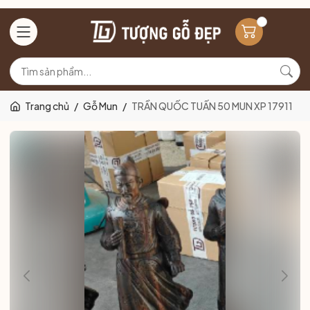
Trang chủ
/
Gỗ Mun
/
TRẦN QUỐC TUẤN 50 MUN XP 17911