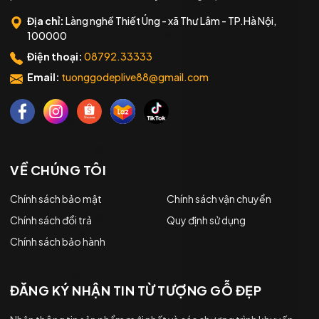
Địa chỉ:
Làng nghề Thiết Úng - xã Thư Lâm - TP.Hà Nội,
100000
Điện thoại:
08792.33333
Email:
tuonggodeplive88@gmail.com
VỀ CHÚNG TÔI
Chính sách bảo mật
Chính sách vận chuyển
Chính sách đổi trả
Quy định sử dụng
Chính sách bảo hành
ĐĂNG KÝ NHẬN TIN TỪ TƯỢNG GỖ ĐẸP