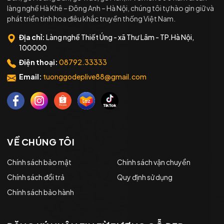
làng nghề Hà Khê – Đông Anh – Hà Nội, chúng tôi tự hào gìn giữ và
phát triển tinh hoa điêu khắc truyền thống Việt Nam.
Địa chỉ:
Làng nghề Thiết Úng - xã Thư Lâm - TP.Hà Nội,
100000
Điện thoại:
08792.33333
Email:
tuonggodeplive88@gmail.com
VỀ CHÚNG TÔI
Chính sách bảo mật
Chính sách vận chuyển
Chính sách đổi trả
Quy định sử dụng
Chính sách bảo hành