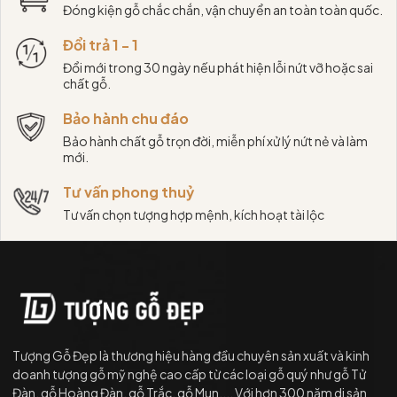
Đóng kiện gỗ chắc chắn, vận chuyển an toàn toàn quốc.
Đổi trả 1 - 1
Đổi mới trong 30 ngày nếu phát hiện lỗi nứt vỡ hoặc sai
chất gỗ.
Bảo hành chu đáo
Bảo hành chất gỗ trọn đời, miễn phí xử lý nứt nẻ và làm
mới.
Tư vấn phong thuỷ
Tư vấn chọn tượng hợp mệnh, kích hoạt tài lộc
Tượng Gỗ Đẹp là thương hiệu hàng đầu chuyên sản xuất và kinh
doanh tượng gỗ mỹ nghệ cao cấp từ các loại gỗ quý như gỗ Tử
Đàn, gỗ Hoàng Đàn, gỗ Trắc, gỗ Mun,... Với hơn 300 năm di sản