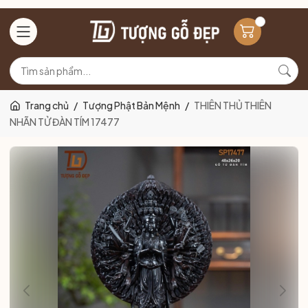
Trang chủ
/
Tượng Phật Bản Mệnh
/
THIÊN THỦ THIÊN
NHÃN TỬ ĐÀN TÍM 17477