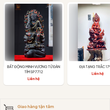
BẤT ĐỘNG MINH VƯƠNG TỬ ĐÀN
ĐỊA TẠNG TRẮC 1
TÍM SP7712
Liên hệ
Liên hệ
Giao hàng tận tâm