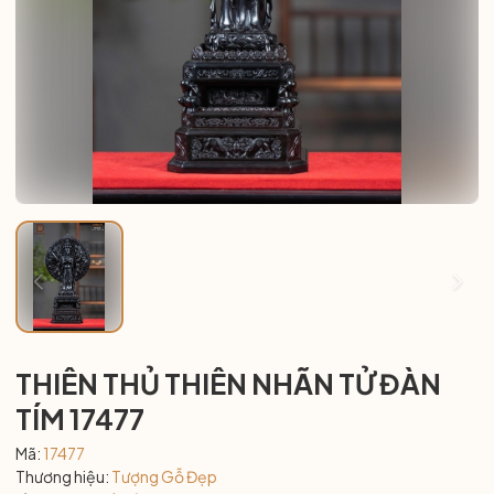
THIÊN THỦ THIÊN NHÃN TỬ ĐÀN
TÍM 17477
Mã:
17477
Thương hiệu:
Tượng Gỗ Đẹp