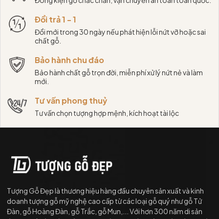
Đổi trả 1 - 1
Đổi mới trong 30 ngày nếu phát hiện lỗi nứt vỡ hoặc sai
chất gỗ.
Bảo hành chu đáo
Bảo hành chất gỗ trọn đời, miễn phí xử lý nứt nẻ và làm
mới.
Tư vấn phong thuỷ
Tư vấn chọn tượng hợp mệnh, kích hoạt tài lộc
Tượng Gỗ Đẹp là thương hiệu hàng đầu chuyên sản xuất và kinh
doanh tượng gỗ mỹ nghệ cao cấp từ các loại gỗ quý như gỗ Tử
Đàn, gỗ Hoàng Đàn, gỗ Trắc, gỗ Mun,... Với hơn 300 năm di sản