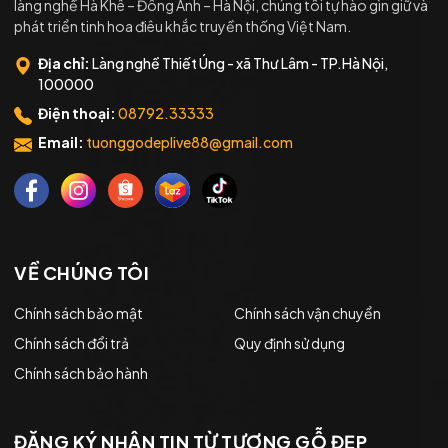
làng nghề Hà Khê – Đông Anh – Hà Nội, chúng tôi tự hào gìn giữ và
phát triển tinh hoa điêu khắc truyền thống Việt Nam.
Địa chỉ:
Làng nghề Thiết Úng - xã Thư Lâm - TP.Hà Nội,
100000
Điện thoại:
08792.33333
Email:
tuonggodeplive88@gmail.com
VỀ CHÚNG TÔI
Chính sách bảo mật
Chính sách vận chuyển
Chính sách đổi trả
Quy định sử dụng
Chính sách bảo hành
ĐĂNG KÝ NHẬN TIN TỪ TƯỢNG GỖ ĐẸP