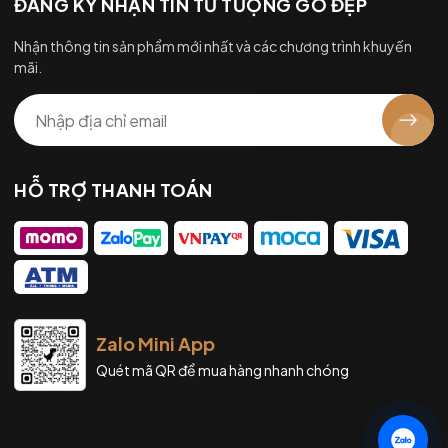
ĐĂNG KÝ NHẬN TIN TỪ TƯỢNG GỖ ĐẸP
Nhận thông tin sản phẩm mới nhất và các chương trình khuyến
mãi.
HỖ TRỢ THANH TOÁN
Zalo Mini App
Quét mã QR để mua hàng nhanh chóng