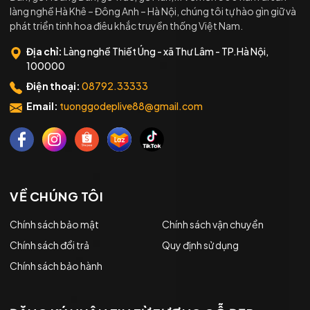
làng nghề Hà Khê – Đông Anh – Hà Nội, chúng tôi tự hào gìn giữ và
phát triển tinh hoa điêu khắc truyền thống Việt Nam.
Địa chỉ:
Làng nghề Thiết Úng - xã Thư Lâm - TP.Hà Nội,
100000
Điện thoại:
08792.33333
Email:
tuonggodeplive88@gmail.com
VỀ CHÚNG TÔI
Chính sách bảo mật
Chính sách vận chuyển
Chính sách đổi trả
Quy định sử dụng
Chính sách bảo hành