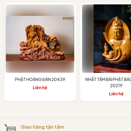
PHẬT HOÀNG ĐÀN 20439
NHẤT TÂM BÁI PHẬT B
20219
Liên hệ
Liên hệ
Xem chi tiết
Giao hàng tận tâm