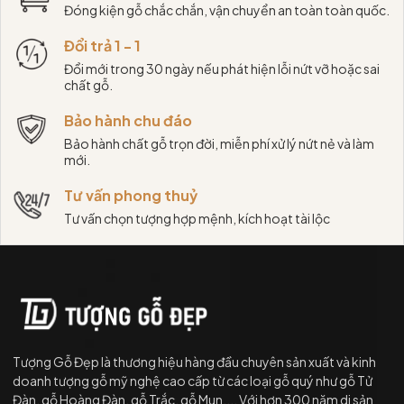
Đóng kiện gỗ chắc chắn, vận chuyển an toàn toàn quốc.
Đổi trả 1 - 1
Đổi mới trong 30 ngày nếu phát hiện lỗi nứt vỡ hoặc sai
chất gỗ.
Bảo hành chu đáo
Bảo hành chất gỗ trọn đời, miễn phí xử lý nứt nẻ và làm
mới.
Tư vấn phong thuỷ
Tư vấn chọn tượng hợp mệnh, kích hoạt tài lộc
Tượng Gỗ Đẹp là thương hiệu hàng đầu chuyên sản xuất và kinh
doanh tượng gỗ mỹ nghệ cao cấp từ các loại gỗ quý như gỗ Tử
Đàn, gỗ Hoàng Đàn, gỗ Trắc, gỗ Mun,... Với hơn 300 năm di sản