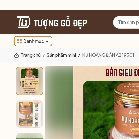
Danh mục
Trang chủ
/
Sản phẩm mini
/
NỤ HOÀNG ĐÀN A2 19301