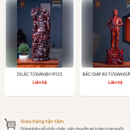
DI LẶC TỬ ĐÀN BH 19123
BÁC GIÁP 80 TỬ ĐÀN Đ
Liên hệ
Liên hệ
Giao hàng tận tâm
Đóng kiện gỗ chắc chắn, vận chuyển an toàn toàn quốc.