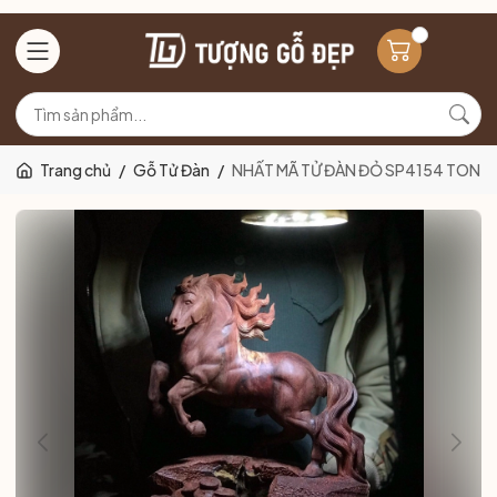
Trang chủ
/
Gỗ Tử Đàn
/
NHẤT MÃ TỬ ĐÀN ĐỎ SP4154 TON