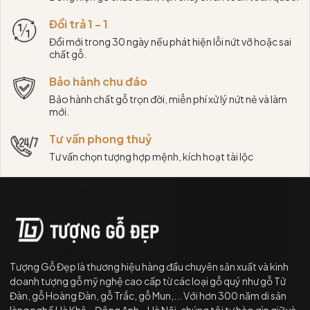
Đổi trả 1 - 1
Đổi mới trong 30 ngày nếu phát hiện lỗi nứt vỡ hoặc sai
chất gỗ.
Bảo hành chu đáo
Bảo hành chất gỗ trọn đời, miễn phí xử lý nứt nẻ và làm
mới.
Tư vấn phong thuỷ
Tư vấn chọn tượng hợp mệnh, kích hoạt tài lộc
Tượng Gỗ Đẹp là thương hiệu hàng đầu chuyên sản xuất và kinh
doanh tượng gỗ mỹ nghệ cao cấp từ các loại gỗ quý như gỗ Tử
Đàn, gỗ Hoàng Đàn, gỗ Trắc, gỗ Mun,... Với hơn 300 năm di sản