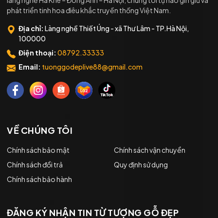
làng nghề Hà Khê – Đông Anh – Hà Nội, chúng tôi tự hào gìn giữ và
phát triển tinh hoa điêu khắc truyền thống Việt Nam.
Địa chỉ:
Làng nghề Thiết Úng - xã Thư Lâm - TP.Hà Nội,
100000
Điện thoại:
08792.33333
Email:
tuonggodeplive88@gmail.com
VỀ CHÚNG TÔI
Chính sách bảo mật
Chính sách vận chuyển
Chính sách đổi trả
Quy định sử dụng
Chính sách bảo hành
ĐĂNG KÝ NHẬN TIN TỪ TƯỢNG GỖ ĐẸP