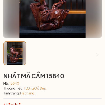
NHẤT MÃ CẨM 15840
Mã:
15840
Thương hiệu:
Tượng Gỗ Đẹp
Tình trạng:
Hết hàng