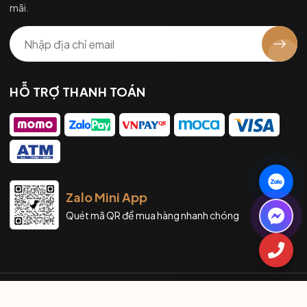
mãi.
HỖ TRỢ THANH TOÁN
Zalo Mini App
Quét mã QR để mua hàng nhanh chóng