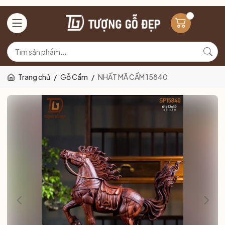
Trang chủ
/
Gỗ Cẩm
/
NHẤT MÃ CẨM 15840