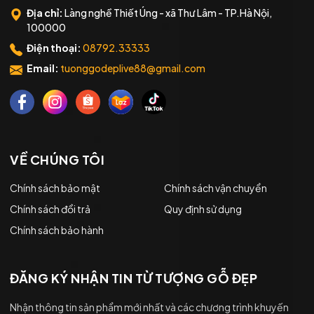
Địa chỉ:
Làng nghề Thiết Úng - xã Thư Lâm - TP.Hà Nội,
100000
Điện thoại:
08792.33333
Email:
tuonggodeplive88@gmail.com
VỀ CHÚNG TÔI
Chính sách bảo mật
Chính sách vận chuyển
Chính sách đổi trả
Quy định sử dụng
Chính sách bảo hành
ĐĂNG KÝ NHẬN TIN TỪ TƯỢNG GỖ ĐẸP
Nhận thông tin sản phẩm mới nhất và các chương trình khuyến