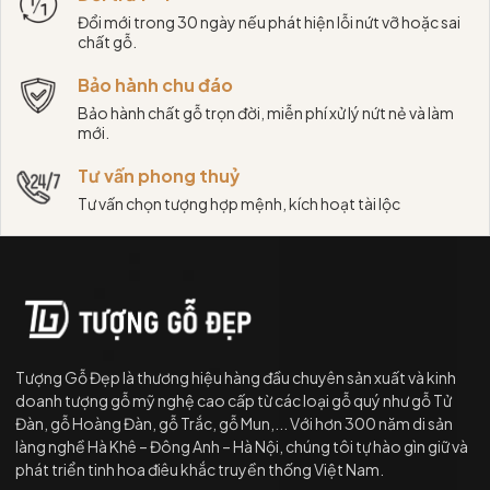
Đổi mới trong 30 ngày nếu phát hiện lỗi nứt vỡ hoặc sai
chất gỗ.
Bảo hành chu đáo
Bảo hành chất gỗ trọn đời, miễn phí xử lý nứt nẻ và làm
mới.
Tư vấn phong thuỷ
Tư vấn chọn tượng hợp mệnh, kích hoạt tài lộc
Tượng Gỗ Đẹp là thương hiệu hàng đầu chuyên sản xuất và kinh
doanh tượng gỗ mỹ nghệ cao cấp từ các loại gỗ quý như gỗ Tử
Đàn, gỗ Hoàng Đàn, gỗ Trắc, gỗ Mun,... Với hơn 300 năm di sản
làng nghề Hà Khê – Đông Anh – Hà Nội, chúng tôi tự hào gìn giữ và
phát triển tinh hoa điêu khắc truyền thống Việt Nam.