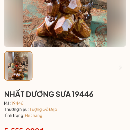
NHẤT DƯƠNG SƯA 19446
Mã:
19446
Thương hiệu:
Tượng Gỗ Đẹp
Tình trạng:
Hết hàng