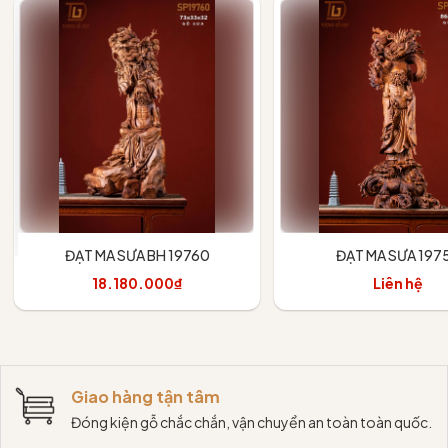
ĐẠT MA SƯA BH 19760
ĐẠT MA SƯA 197
18.180.000₫
Liên hệ
Thêm vào giỏ
Giao hàng tận tâm
Đóng kiện gỗ chắc chắn, vận chuyển an toàn toàn quốc.