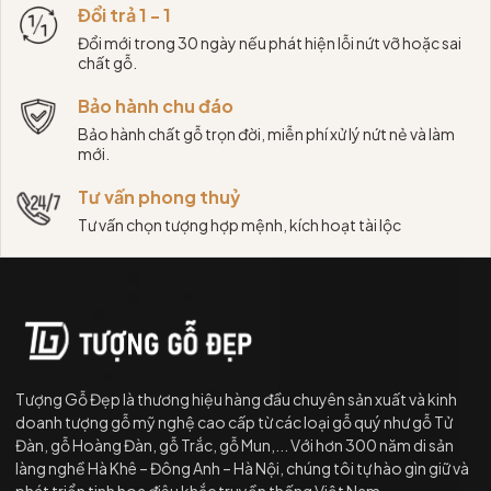
Đổi trả 1 - 1
Đổi mới trong 30 ngày nếu phát hiện lỗi nứt vỡ hoặc sai
chất gỗ.
Bảo hành chu đáo
Bảo hành chất gỗ trọn đời, miễn phí xử lý nứt nẻ và làm
mới.
Tư vấn phong thuỷ
Tư vấn chọn tượng hợp mệnh, kích hoạt tài lộc
Tượng Gỗ Đẹp là thương hiệu hàng đầu chuyên sản xuất và kinh
doanh tượng gỗ mỹ nghệ cao cấp từ các loại gỗ quý như gỗ Tử
Đàn, gỗ Hoàng Đàn, gỗ Trắc, gỗ Mun,... Với hơn 300 năm di sản
làng nghề Hà Khê – Đông Anh – Hà Nội, chúng tôi tự hào gìn giữ và