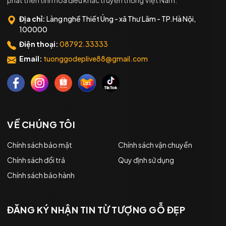
phát triển tinh hoa điêu khắc truyền thống Việt Nam.
Địa chỉ:
Làng nghề Thiết Úng - xã Thư Lâm - TP.Hà Nội,
100000
Điện thoại:
08792.33333
Email:
tuonggodeplive88@gmail.com
VỀ CHÚNG TÔI
Chính sách bảo mật
Chính sách vận chuyển
Chính sách đổi trả
Quy định sử dụng
Chính sách bảo hành
ĐĂNG KÝ NHẬN TIN TỪ TƯỢNG GỖ ĐẸP