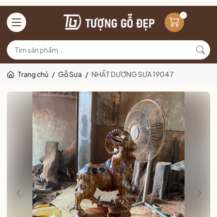
Trang chủ
/
Gỗ Sưa
/
NHẤT DƯƠNG SƯA 19047