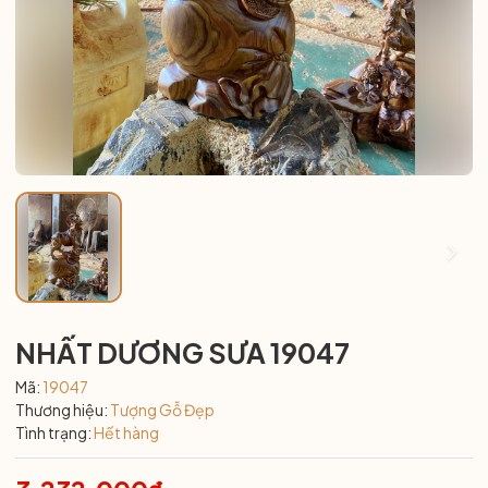
NHẤT DƯƠNG SƯA 19047
Mã:
19047
Thương hiệu:
Tượng Gỗ Đẹp
Tình trạng:
Hết hàng