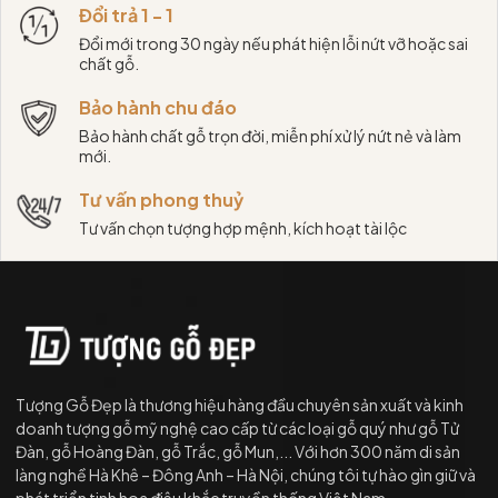
Đổi trả 1 - 1
Đổi mới trong 30 ngày nếu phát hiện lỗi nứt vỡ hoặc sai
chất gỗ.
Bảo hành chu đáo
Bảo hành chất gỗ trọn đời, miễn phí xử lý nứt nẻ và làm
mới.
Tư vấn phong thuỷ
Tư vấn chọn tượng hợp mệnh, kích hoạt tài lộc
Tượng Gỗ Đẹp là thương hiệu hàng đầu chuyên sản xuất và kinh
doanh tượng gỗ mỹ nghệ cao cấp từ các loại gỗ quý như gỗ Tử
Đàn, gỗ Hoàng Đàn, gỗ Trắc, gỗ Mun,... Với hơn 300 năm di sản
làng nghề Hà Khê – Đông Anh – Hà Nội, chúng tôi tự hào gìn giữ và