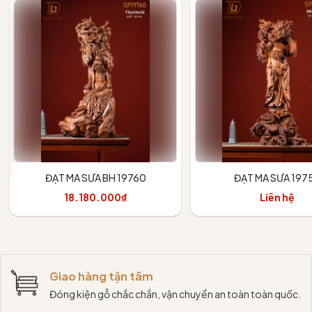
ĐẠT MA SƯA BH 19760
ĐẠT MA SƯA 197
18.180.000₫
Liên hệ
Thêm vào giỏ
Giao hàng tận tâm
Đóng kiện gỗ chắc chắn, vận chuyển an toàn toàn quốc.