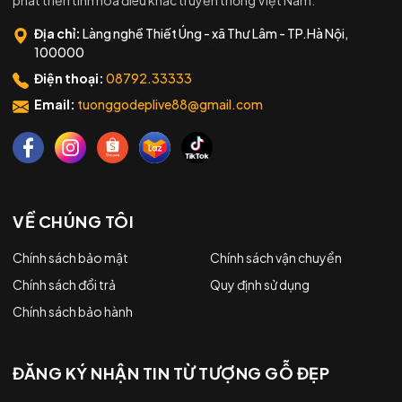
phát triển tinh hoa điêu khắc truyền thống Việt Nam.
Địa chỉ:
Làng nghề Thiết Úng - xã Thư Lâm - TP.Hà Nội,
100000
Điện thoại:
08792.33333
Email:
tuonggodeplive88@gmail.com
VỀ CHÚNG TÔI
Chính sách bảo mật
Chính sách vận chuyển
Chính sách đổi trả
Quy định sử dụng
Chính sách bảo hành
ĐĂNG KÝ NHẬN TIN TỪ TƯỢNG GỖ ĐẸP