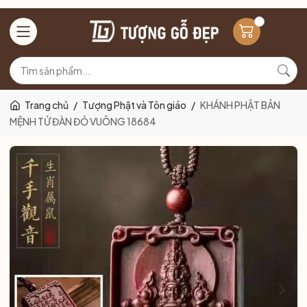
Trang chủ
/
Tượng Phật và Tôn giáo
/
KHÁNH PHẬT BẢN
MỆNH TỬ ĐÀN ĐỎ VUÔNG 18684