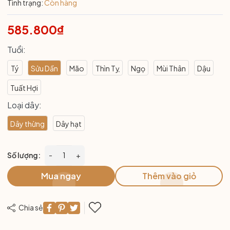
Tình trạng:
Còn hàng
585.800₫
Tuổi:
Tý
Sửu Dần
Mão
Thìn Tỵ
Ngọ
Mùi Thân
Dậu
Tuất Hợi
Loại dây:
Dây thừng
Dây hạt
Số lượng:
-
+
Mua ngay
Thêm vào giỏ
Chia sẻ