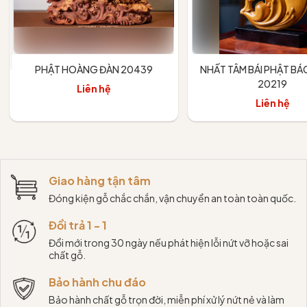
PHẬT HOÀNG ĐÀN 20439
NHẤT TÂM BÁI PHẬT B
20219
Liên hệ
Liên hệ
Xem chi tiết
Giao hàng tận tâm
Đóng kiện gỗ chắc chắn, vận chuyển an toàn toàn quốc.
Đổi trả 1 - 1
Đổi mới trong 30 ngày nếu phát hiện lỗi nứt vỡ hoặc sai
chất gỗ.
Bảo hành chu đáo
Bảo hành chất gỗ trọn đời, miễn phí xử lý nứt nẻ và làm