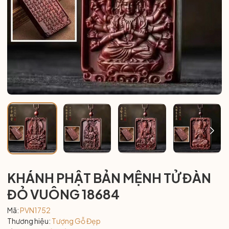
KHÁNH PHẬT BẢN MỆNH TỬ ĐÀN
ĐỎ VUÔNG 18684
Mã:
PVN1752
Thương hiệu:
Tượng Gỗ Đẹp