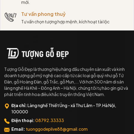
mới.
Tư vấn phong thuỷ
Tư vấn chọn tượng hợp mệnh, kích hoạt tài lộc
Tượng Gỗ Đẹp là thương hiệu hàng đầu chuyên sản xuất và kinh
doanh tượng gỗ mỹ nghệ cao cấp từ các loại gỗ quý như gỗ Tử
Đàn, gỗ Hoàng Đàn, gỗ Trắc, gỗ Mun,... Với hơn 300 năm di sản
làng nghề Hà Khê – Đông Anh – Hà Nội, chúng tôi tự hào gìn giữ và
phát triển tinh hoa điêu khắc truyền thống Việt Nam.
Địa chỉ:
Làng nghề Thiết Úng - xã Thư Lâm - TP.Hà Nội,
100000
Điện thoại:
08792.33333
Email:
tuonggodeplive88@gmail.com