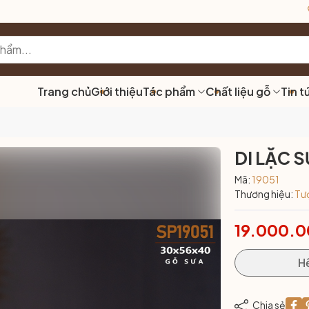
Trang chủ
Giới thiệu
Tác phẩm
Chất liệu gỗ
Tin t
DI LẶC S
Mã:
19051
Thương hiệu:
Tư
19.000.
H
Chia sẻ