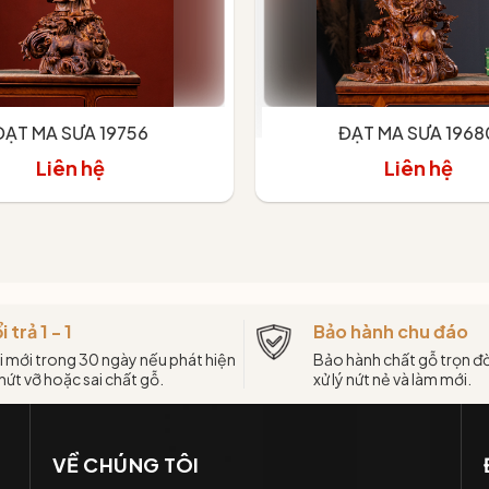
ĐẠT MA SƯA 19756
ĐẠT MA SƯA 1968
Liên hệ
Liên hệ
i trả 1 - 1
Bảo hành chu đáo
i mới trong 30 ngày nếu phát hiện
Bảo hành chất gỗ trọn đờ
 nứt vỡ hoặc sai chất gỗ.
xử lý nứt nẻ và làm mới.
VỀ CHÚNG TÔI