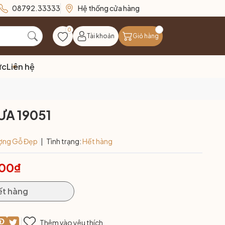
08792.33333
Hệ thống cửa hàng
0
Tài khoản
Giỏ hàng
ức
Liên hệ
ƯA 19051
ợng Gỗ Đẹp
|
Tình trạng:
Hết hàng
000₫
ết hàng
Thêm vào yêu thích