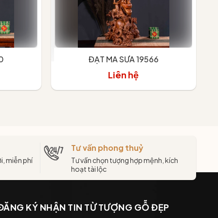
0
ĐẠT MA SƯA 19566
Liên hệ
Tư vấn phong thuỷ
i, miễn phí
Tư vấn chọn tượng hợp mệnh, kích
hoạt tài lộc
ĐĂNG KÝ NHẬN TIN TỪ TƯỢNG GỖ ĐẸP