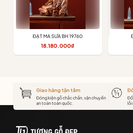
ĐẠT MA SƯA BH 19760
18.180.000₫
Thêm vào giỏ
Giao hàng tận tâm
Đổ
Đóng kiện gỗ chắc chắn, vận chuyển
Đổ
an toàn toàn quốc.
lỗi