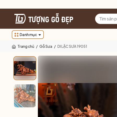
Danh mục
Trang chủ
/
Gỗ Sưa
/
DI LẶC SƯA 19051