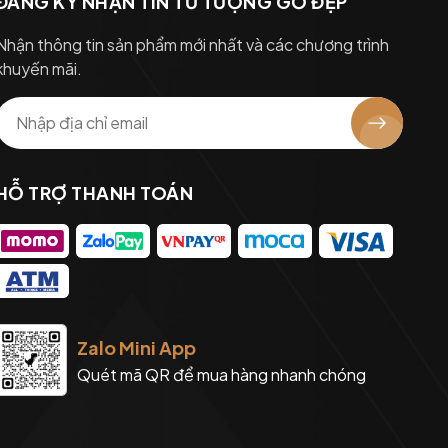
ĐĂNG KÝ NHẬN TIN TỪ TƯỢNG GỖ ĐẸP
Nhận thông tin sản phẩm mới nhất và các chương trình
khuyến mãi.
HỖ TRỢ THANH TOÁN
Zalo Mini App
Quét mã QR để mua hàng nhanh chóng