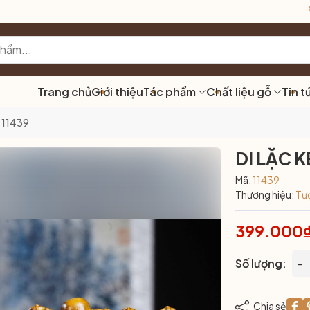
Trang chủ
Giới thiệu
Tác phẩm
Chất liệu gỗ
Tin t
 11439
DI LẶC 
Mã:
11439
Thương hiệu:
Tư
399.000
Số lượng:
-
Chia sẻ