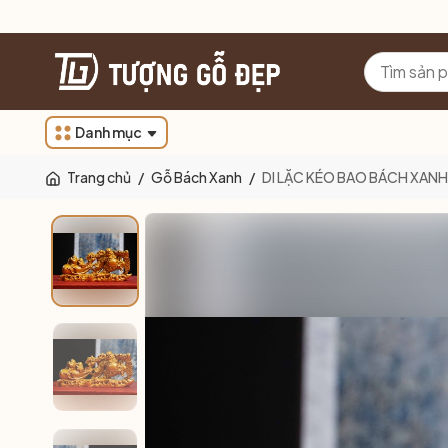
Danh mục
Trang chủ
/
Gỗ Bách Xanh
/
DI LẶC KÉO BAO BÁCH XANH