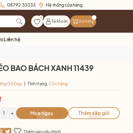
08792.33333
Hệ thống cửa hàng
0
Tài khoản
Giỏ hàng
ức
Liên hệ
KÉO BAO BÁCH XANH 11439
ợng Gỗ Đẹp
|
Tình trạng:
Còn hàng
₫
+
Mua ngay
Thêm vào giỏ
Thêm vào yêu thích