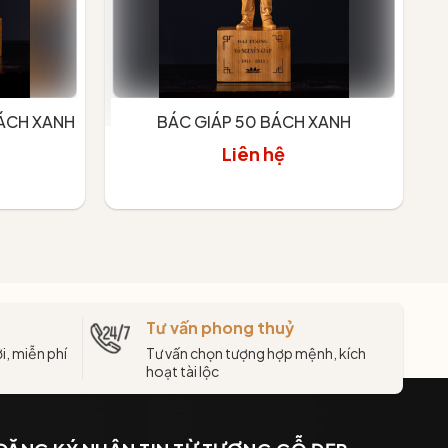
ÁCH XANH
BÁC GIÁP 50 BÁCH XANH
Liên hệ
Xem chi tiết
Tư vấn phong thuỷ
i, miễn phí
Tư vấn chọn tượng hợp mệnh, kích
hoạt tài lộc