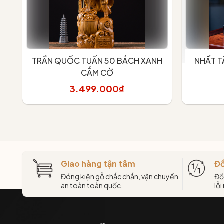
TRẦN QUỐC TUẤN 50 BÁCH XANH
NHẤT T
CẮM CỜ
3.499.000₫
Thêm vào giỏ
Giao hàng tận tâm
Đổ
Đóng kiện gỗ chắc chắn, vận chuyển
Đổ
an toàn toàn quốc.
lỗi