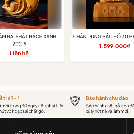
ÂM BÁI PHẬT BÁCH XANH
CHÂN DUNG BÁC HỒ 30 B
20219
1.599.000₫
Liên hệ
Xem chi tiết
Thêm vào giỏ
i trả 1 - 1
Bảo hành chu đáo
i mới trong 30 ngày nếu phát hiện
Bảo hành chất gỗ trọn đờ
 nứt vỡ hoặc sai chất gỗ.
xử lý nứt nẻ và làm mới.