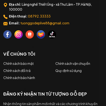
Địa chỉ:
Làng nghề Thiết Úng - xã Thư Lâm - TP.Hà Nội,
100000
Điện thoại:
08792.33333
Email:
tuonggodeplive88@gmail.com
VỀ CHÚNG TÔI
Chính sách bảo mật
Chính sách vận chuyển
Chính sách đổi trả
Quy định sử dụng
Chính sách bảo hành
ĐĂNG KÝ NHẬN TIN TỪ TƯỢNG GỖ ĐẸP
Nhận thông tin sản phẩm mới nhất và các chương trình khuyến