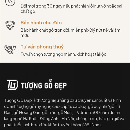
Đổi mới trong 30 ngày nếu phát hiện lỗi nứt vỡ hoặc sai
chất gỗ.
Bảo hành chu đáo
Bảo hành chất gỗ trọn đời, miễn phí xử lý nứt nẻ và làm
mới.
Tư vấn phong thuỷ
Tư vấn chọn tượng hợp mệnh, kích hoạt tài lộc
Tượng Gỗ Đẹp là thương hiệu hàng đầu chuyên sản xuất và kinh
doanh tượng gỗ mỹ nghệ cao cấp từ các loại gỗ quý như gỗ Tử
Đàn, gỗ Hoàng Đàn, gỗ Trắc, gỗ Mun,... Với hơn 300 năm di sản
làng nghề Hà Khê – Đông Anh – Hà Nội, chúng tôi tự hào gìn giữ và
phát triển tinh hoa điêu khắc truyền thống Việt Nam.