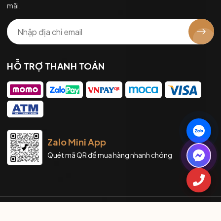
mãi.
HỖ TRỢ THANH TOÁN
Zalo Mini App
Quét mã QR để mua hàng nhanh chóng