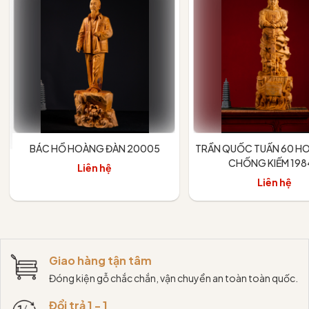
BÁC HỒ HOÀNG ĐÀN 20005
TRẦN QUỐC TUẤN 60 H
CHỐNG KIẾM 198
Liên hệ
Liên hệ
Giao hàng tận tâm
Đóng kiện gỗ chắc chắn, vận chuyển an toàn toàn quốc.
Đổi trả 1 - 1