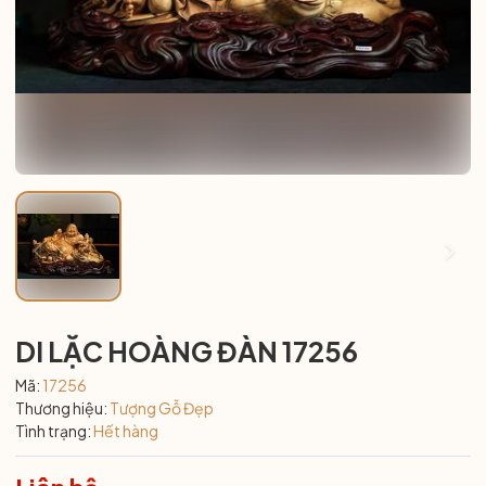
DI LẶC HOÀNG ĐÀN 17256
Mã:
17256
Thương hiệu:
Tượng Gỗ Đẹp
Tình trạng:
Hết hàng