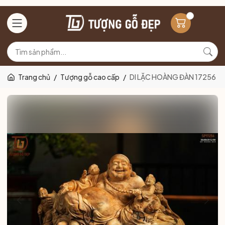
Trang chủ
/
Tượng gỗ cao cấp
/
DI LẶC HOÀNG ĐÀN 17256