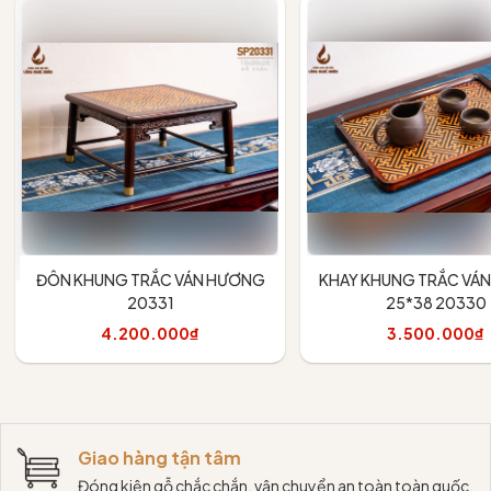
ĐÔN KHUNG TRẮC VÁN HƯƠNG
KHAY KHUNG TRẮC VÁ
20331
25*38 20330
4.200.000₫
3.500.000₫
Thêm vào giỏ
Thêm vào giỏ
Giao hàng tận tâm
Đóng kiện gỗ chắc chắn, vận chuyển an toàn toàn quốc.