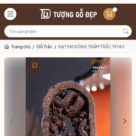
Trang chủ
/
Gỗ Trắc
/
ĐẠT MA XÔNG TRẦM TRẮC 19140