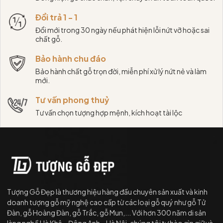
Đổi trả 1 - 1
Đổi mới trong 30 ngày nếu phát hiện lỗi nứt vỡ hoặc sai
chất gỗ.
Bảo hành chu đáo
Bảo hành chất gỗ trọn đời, miễn phí xử lý nứt nẻ và làm
mới.
Tư vấn phong thuỷ
Tư vấn chọn tượng hợp mệnh, kích hoạt tài lộc
Tượng Gỗ Đẹp là thương hiệu hàng đầu chuyên sản xuất và kinh
doanh tượng gỗ mỹ nghệ cao cấp từ các loại gỗ quý như gỗ Tử
Đàn, gỗ Hoàng Đàn, gỗ Trắc, gỗ Mun,... Với hơn 300 năm di sản