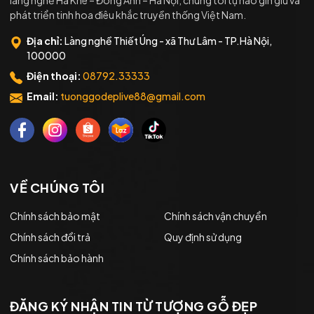
làng nghề Hà Khê – Đông Anh – Hà Nội, chúng tôi tự hào gìn giữ và
phát triển tinh hoa điêu khắc truyền thống Việt Nam.
Địa chỉ:
Làng nghề Thiết Úng - xã Thư Lâm - TP.Hà Nội,
100000
Điện thoại:
08792.33333
Email:
tuonggodeplive88@gmail.com
VỀ CHÚNG TÔI
Chính sách bảo mật
Chính sách vận chuyển
Chính sách đổi trả
Quy định sử dụng
Chính sách bảo hành
ĐĂNG KÝ NHẬN TIN TỪ TƯỢNG GỖ ĐẸP