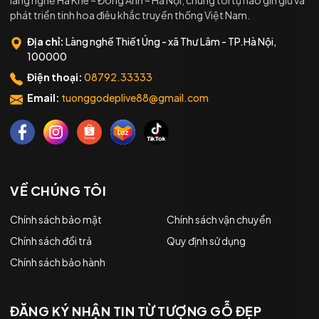
làng nghề Hà Khê – Đông Anh – Hà Nội, chúng tôi tự hào gìn giữ và
phát triển tinh hoa điêu khắc truyền thống Việt Nam.
Địa chỉ:
Làng nghề Thiết Úng - xã Thư Lâm - TP.Hà Nội,
100000
Điện thoại:
08792.33333
Email:
tuonggodeplive88@gmail.com
VỀ CHÚNG TÔI
Chính sách bảo mật
Chính sách vận chuyển
Chính sách đổi trả
Quy định sử dụng
Chính sách bảo hành
ĐĂNG KÝ NHẬN TIN TỪ TƯỢNG GỖ ĐẸP