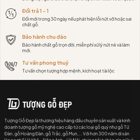
Đổi trả 1 - 1
Đổi mới trong 30 ngày nếu phát hiện lỗi nứt vỡ hoặc sai
chất gỗ.
Bảo hành chu đáo
Bảo hành chất gỗ trọn đời, miễn phí xử lý nứt nẻ và làm
mới.
Tư vấn phong thuỷ
Tư vấn chọn tượng hợp mệnh, kích hoạt tài lộc
Tượng Gỗ Đẹp là thương hiệu hàng đầu chuyên sản xuất và kinh
doanh tượng gỗ mỹ nghệ cao cấp từ các loại gỗ quý như gỗ Tử
Đàn, gỗ Hoàng Đàn, gỗ Trắc, gỗ Mun,... Với hơn 300 năm di sản