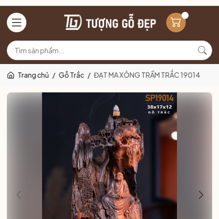
Trang chủ
/
Gỗ Trắc
/
ĐẠT MA XÔNG TRẦM TRẮC 19014