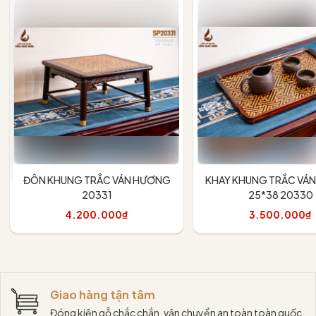
ĐÔN KHUNG TRẮC VÁN HƯƠNG
KHAY KHUNG TRẮC VÁ
20331
25*38 20330
4.200.000₫
3.500.000₫
Thêm vào giỏ
Thêm vào giỏ
Giao hàng tận tâm
Đóng kiện gỗ chắc chắn, vận chuyển an toàn toàn quốc.