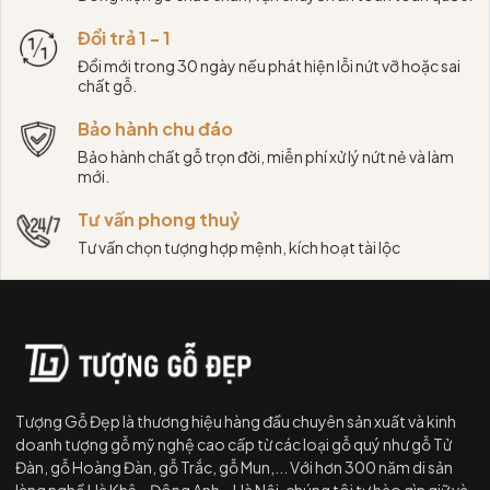
Đổi trả 1 - 1
Đổi mới trong 30 ngày nếu phát hiện lỗi nứt vỡ hoặc sai
chất gỗ.
Bảo hành chu đáo
Bảo hành chất gỗ trọn đời, miễn phí xử lý nứt nẻ và làm
mới.
Tư vấn phong thuỷ
Tư vấn chọn tượng hợp mệnh, kích hoạt tài lộc
Tượng Gỗ Đẹp là thương hiệu hàng đầu chuyên sản xuất và kinh
doanh tượng gỗ mỹ nghệ cao cấp từ các loại gỗ quý như gỗ Tử
Đàn, gỗ Hoàng Đàn, gỗ Trắc, gỗ Mun,... Với hơn 300 năm di sản