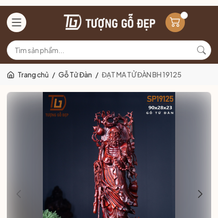
Trang chủ
/
Gỗ Tử Đàn
/
ĐẠT MA TỬ ĐÀN BH 19125