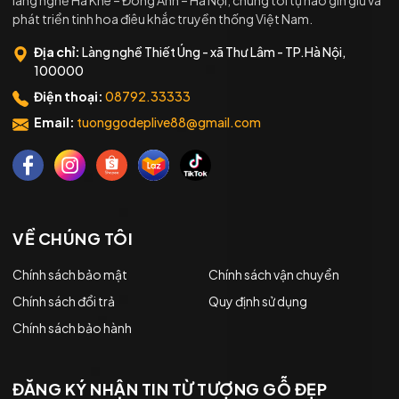
làng nghề Hà Khê – Đông Anh – Hà Nội, chúng tôi tự hào gìn giữ và
phát triển tinh hoa điêu khắc truyền thống Việt Nam.
Địa chỉ:
Làng nghề Thiết Úng - xã Thư Lâm - TP.Hà Nội,
100000
Điện thoại:
08792.33333
Email:
tuonggodeplive88@gmail.com
VỀ CHÚNG TÔI
Chính sách bảo mật
Chính sách vận chuyển
Chính sách đổi trả
Quy định sử dụng
Chính sách bảo hành
ĐĂNG KÝ NHẬN TIN TỪ TƯỢNG GỖ ĐẸP