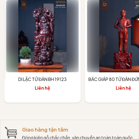
DI LẶC TỬ ĐÀN BH 19123
BÁC GIÁP 80 TỬ ĐÀN Đ
Liên hệ
Liên hệ
Giao hàng tận tâm
Đóng kiện gỗ chắc chắn, vận chuyển an toàn toàn quốc.