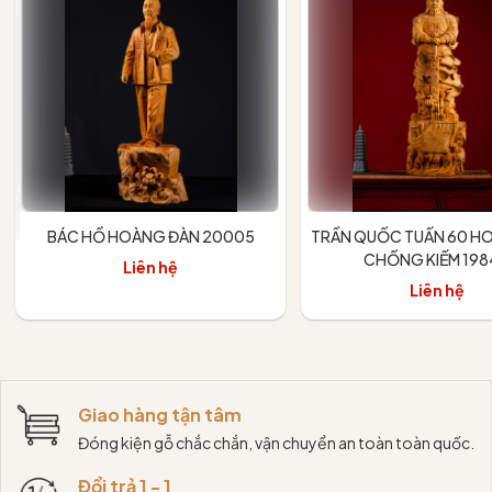
BÁC HỒ HOÀNG ĐÀN 20005
TRẦN QUỐC TUẤN 60 H
CHỐNG KIẾM 198
Liên hệ
Liên hệ
Giao hàng tận tâm
Đóng kiện gỗ chắc chắn, vận chuyển an toàn toàn quốc.
Đổi trả 1 - 1