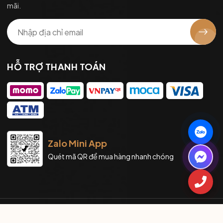
mãi.
HỖ TRỢ THANH TOÁN
Zalo Mini App
Quét mã QR để mua hàng nhanh chóng