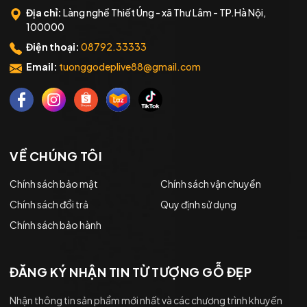
Địa chỉ:
Làng nghề Thiết Úng - xã Thư Lâm - TP.Hà Nội,
100000
Điện thoại:
08792.33333
Email:
tuonggodeplive88@gmail.com
VỀ CHÚNG TÔI
Chính sách bảo mật
Chính sách vận chuyển
Chính sách đổi trả
Quy định sử dụng
Chính sách bảo hành
ĐĂNG KÝ NHẬN TIN TỪ TƯỢNG GỖ ĐẸP
Nhận thông tin sản phẩm mới nhất và các chương trình khuyến