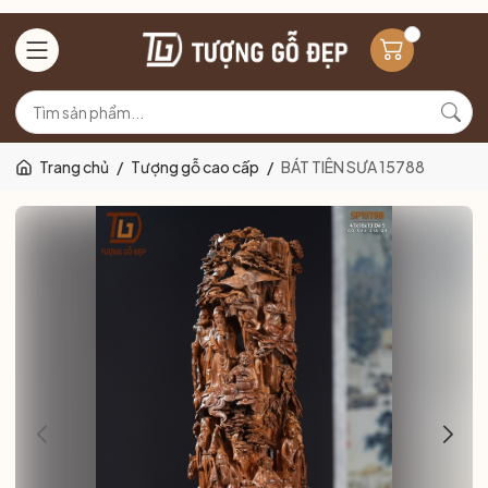
Trang chủ
/
Tượng gỗ cao cấp
/
BÁT TIÊN SƯA 15788